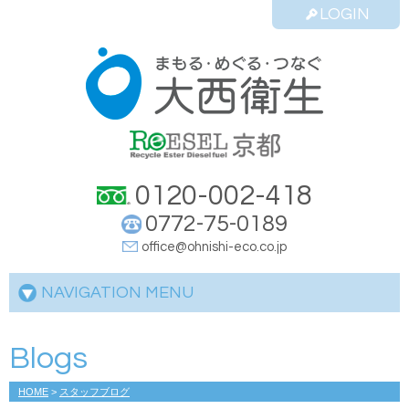
LOGIN
0120-002-418
0772-75-0189
office@ohnishi-eco.co.jp
NAVIGATION MENU
Blogs
HOME
>
スタッフブログ