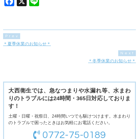
F
X
Li
a
n
c
e
e
Prev
b
＊夏季休業のお知らせ＊
o
Next
o
＊冬季休業のお知らせ＊
k
大西衛生では、急なつまりや水漏れ等、水まわ
りのトラブルには24時間・365日対応しておりま
す！
土曜・日曜・祝祭日、24時間いつでも駆けつけます。水まわり
のトラブルで困ったときはお気軽にお電話ください。
0772-75-0189