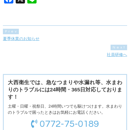
a
n
c
e
e
Prev
b
夏季休業のお知らせ
o
Next
o
社員研修へ
k
大西衛生では、急なつまりや水漏れ等、水まわ
りのトラブルには24時間・365日対応しておりま
す！
土曜・日曜・祝祭日、24時間いつでも駆けつけます。水まわり
のトラブルで困ったときはお気軽にお電話ください。
0772-75-0189