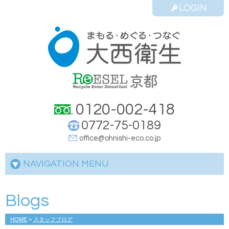
LOGIN
0120-002-418
0772-75-0189
office@ohnishi-eco.co.jp
NAVIGATION MENU
Blogs
HOME
>
スタッフブログ