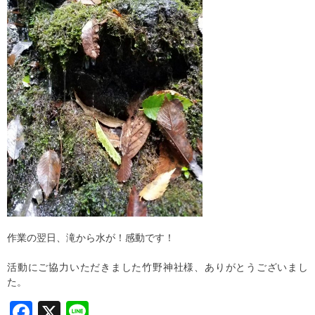
作業の翌日、滝から水が！感動です！
活動にご協力いただきました竹野神社様、ありがとうございまし
た。
F
X
Li