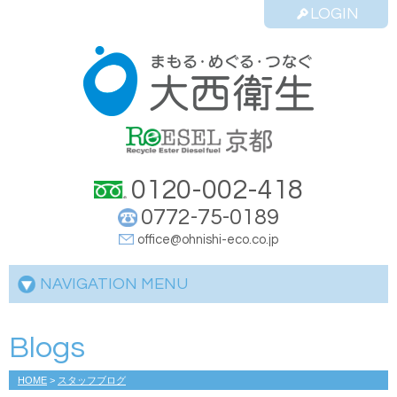
LOGIN
0120-002-418
0772-75-0189
office@ohnishi-eco.co.jp
NAVIGATION MENU
Blogs
HOME
>
スタッフブログ