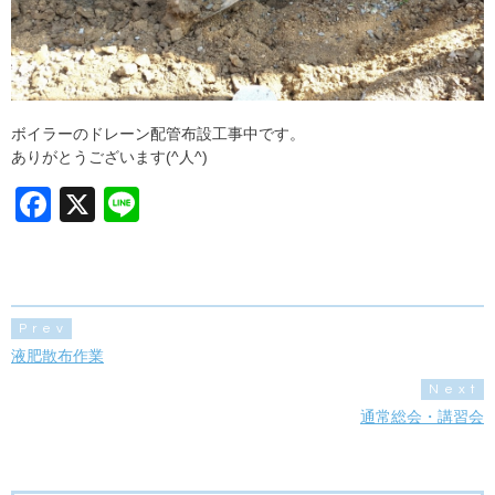
ボイラーのドレーン配管布設工事中です。
ありがとうございます(^人^)
F
X
Li
a
n
c
e
e
Prev
b
液肥散布作業
o
Next
o
通常総会・講習会
k