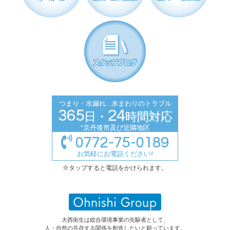
浄化槽
企業・公共施設
個人・一般家庭
スタッフブログ
つまり・水漏れ…水まわりのトラブル
365
24
日・
時間対応
*京丹後市及び近隣地区
0772-75-0189
お気軽にお電話ください!!
※タップすると電話をかけられます。
大西衛生は総合環境事業の先駆者として、
人・自然の共存する関係を創造したいと願っています。