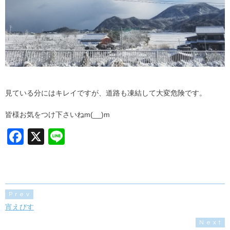
見ている分にはキレイですが、道路も凍結して大変危険です。
皆様お気をつけ下さいねm(__)m
F
X
Li
a
n
c
e
e
Prev
b
宵えびす
o
Next