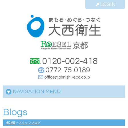
LOGIN
0120-002-418
0772-75-0189
office@ohnishi-eco.co.jp
NAVIGATION MENU
Blogs
HOME
>
スタッフブログ